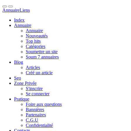
Annuaire
Liens
Index
Annuaire
Annuaire
Nouveautés
Top hits
Catégories
Soumettre un site
Soum 7 annuaires
Blog
Articles
Créé un article
Seo
Zone Privée
S'inscrire
Se connecter
Pratique
Foire aux questions
Bannières
Partenaires
C.G.U
Confidentialité
Contacts