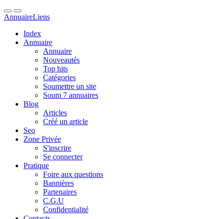
Annuaire
Liens
Index
Annuaire
Annuaire
Nouveautés
Top hits
Catégories
Soumettre un site
Soum 7 annuaires
Blog
Articles
Créé un article
Seo
Zone Privée
S'inscrire
Se connecter
Pratique
Foire aux questions
Bannières
Partenaires
C.G.U
Confidentialité
Contacts