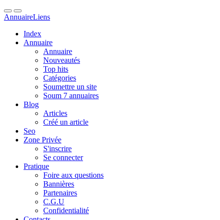
Annuaire
Liens
Index
Annuaire
Annuaire
Nouveautés
Top hits
Catégories
Soumettre un site
Soum 7 annuaires
Blog
Articles
Créé un article
Seo
Zone Privée
S'inscrire
Se connecter
Pratique
Foire aux questions
Bannières
Partenaires
C.G.U
Confidentialité
Contacts