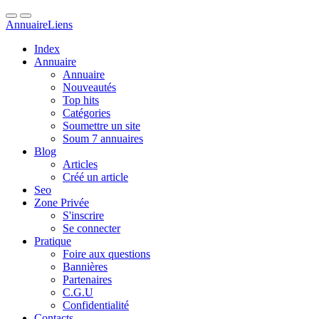
Annuaire
Liens
Index
Annuaire
Annuaire
Nouveautés
Top hits
Catégories
Soumettre un site
Soum 7 annuaires
Blog
Articles
Créé un article
Seo
Zone Privée
S'inscrire
Se connecter
Pratique
Foire aux questions
Bannières
Partenaires
C.G.U
Confidentialité
Contacts