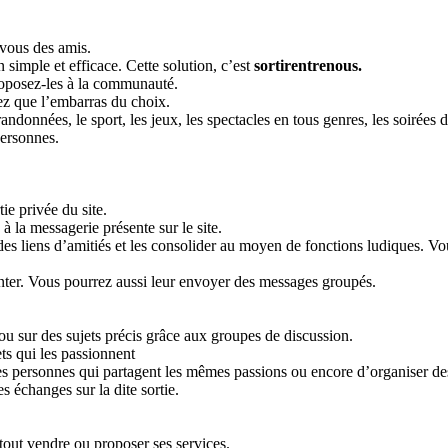
n simple et efficace. Cette solution, c’est
sortirentrenous.
proposez-les à la communauté.
z que l’embarras du choix.
données, le sport, les jeux, les spectacles en tous genres, les soirées da
personnes.
ie privée du site.
 la messagerie présente sur le site.
es liens d’amitiés et les consolider au moyen de fonctions ludiques. Vo
nter. Vous pourrez aussi leur envoyer des messages groupés.
u sur des sujets précis grâce aux groupes de discussion.
ts qui les passionnent
des personnes qui partagent les mêmes passions ou encore d’organiser 
s échanges sur la dite sortie.
tout vendre ou proposer ses services.