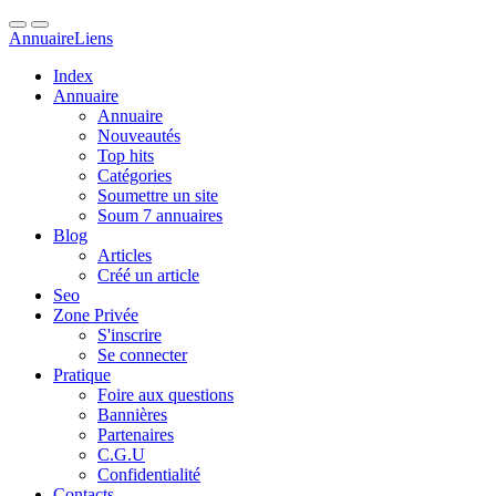
Annuaire
Liens
Index
Annuaire
Annuaire
Nouveautés
Top hits
Catégories
Soumettre un site
Soum 7 annuaires
Blog
Articles
Créé un article
Seo
Zone Privée
S'inscrire
Se connecter
Pratique
Foire aux questions
Bannières
Partenaires
C.G.U
Confidentialité
Contacts