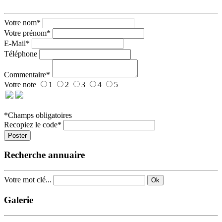
Votre nom*
Votre prénom*
E-Mail*
Téléphone
Commentaire*
Votre note
1
2
3
4
5
*Champs obligatoires
Recopiez le code*
Poster
Recherche annuaire
Votre mot clé...
Ok
Galerie