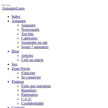
Annuaire
Liens
Index
Annuaire
Annuaire
Nouveautés
Top hits
Catégories
Soumettre un site
Soum 7 annuaires
Blog
Articles
Créé un article
Seo
Zone Privée
S'inscrire
Se connecter
Pratique
Foire aux questions
Bannières
Partenaires
C.G.U
Confidentialité
Contacts