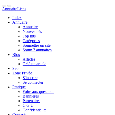
Annuaire
Liens
Index
Annuaire
Annuaire
Nouveautés
Top hits
Catégories
Soumettre un site
Soum 7 annuaires
Blog
Articles
Créé un article
Seo
Zone Privée
S'inscrire
Se connecter
Pratique
Foire aux questions
Bannières
Partenaires
C.G.U
Confidentialité
Contacts