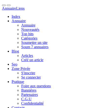
Annuaire
Liens
Index
Annuaire
Annuaire
Nouveautés
Top hits
Catégories
Soumettre un site
Soum 7 annuaires
Blog
Articles
Créé un article
Seo
Zone Privée
S'inscrire
Se connecter
Pratique
Foire aux questions
Bannières
Partenaires
C.G.U
Confidentialité
Contacts