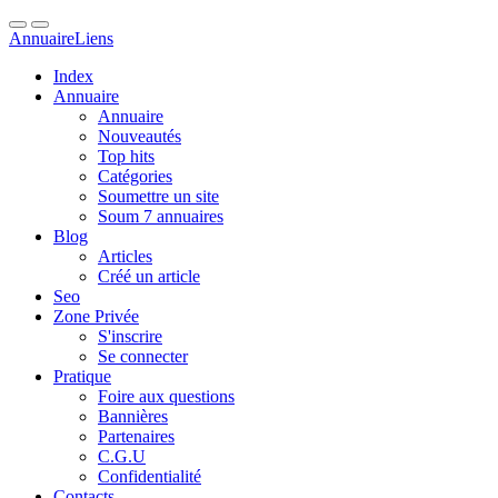
Annuaire
Liens
Index
Annuaire
Annuaire
Nouveautés
Top hits
Catégories
Soumettre un site
Soum 7 annuaires
Blog
Articles
Créé un article
Seo
Zone Privée
S'inscrire
Se connecter
Pratique
Foire aux questions
Bannières
Partenaires
C.G.U
Confidentialité
Contacts