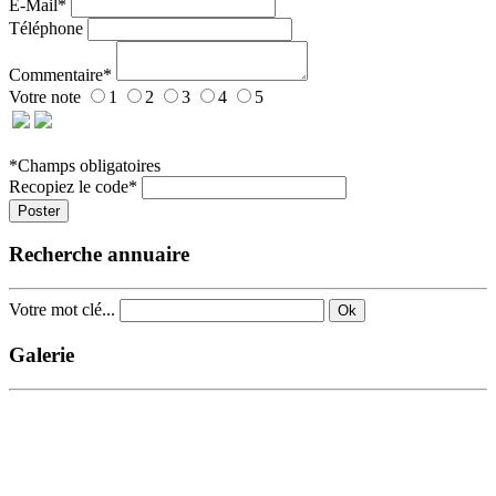
E-Mail*
Téléphone
Commentaire*
Votre note
1
2
3
4
5
*Champs obligatoires
Recopiez le code*
Poster
Recherche annuaire
Votre mot clé...
Ok
Galerie